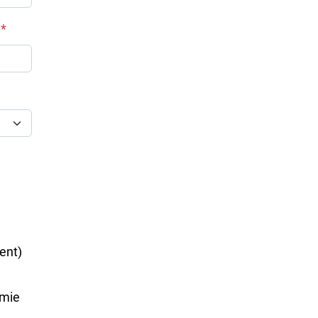
ent)
omie