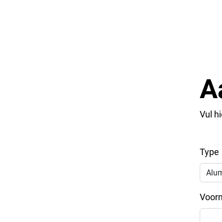
A
Vul h
Type
Voor