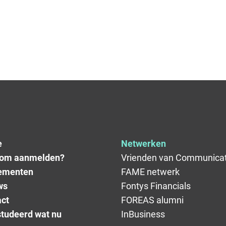
e
Netwerken
om aanmelden?
Vrienden van Communicat
ementen
FAME netwerk
ws
Fontys Financials
ct
FOREAS alumni
tudeerd wat nu
InBusiness