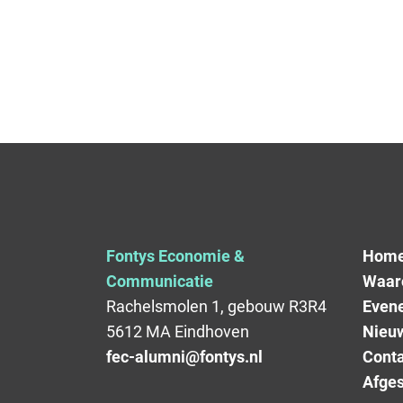
Fontys Economie &
Hom
Communicatie
Waar
Rachelsmolen 1, gebouw R3R4
Even
5612 MA Eindhoven
Nieu
fec-alumni@fontys.nl
Conta
Afges