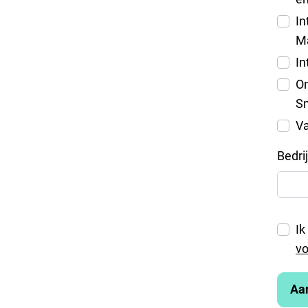
In
M
I
On
Sm
Va
Bedri
Ik
v
Aa