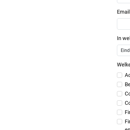
Email
In we
Welke
A
Be
Co
Co
Fi
Fi
en