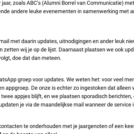
jaar, zoals ABC’s (Alumni Borrel van Communicatie) met
illende andere leuke evenementen in samenwerking met 
en mail met daarin updates, uitnodigingen en ander leuk ni
 zetten wij je op de lijst. Daarnaast plaatsen we ook up
 volgt, doe dat dan meteen.
tsApp groep voor updates. We weten het: voor veel me
n appgroep. De onze is echter zo ingestoken dat alleen 
 twee appjes blijft, en we plaatsen sporadisch berichten,
aten je via de maandelijkse mail wanneer de service in 
, contacten te onderhouden met je jaargenoten of een keer